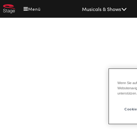
Direkt
Main
Musicals & Shows
Menü
zum
navigation
Inhalt
Wenn Sie auf
Websitenavig
unterstützen
Cookie