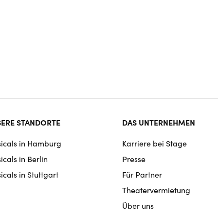
ter
ERE STANDORTE
DAS UNTERNEHMEN
rmat
icals in Hamburg
Karriere bei Stage
igation
cals in Berlin
Presse
cals in Stuttgart
Für Partner
Theatervermietung
Über uns