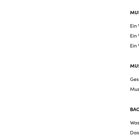
MUS
Ein
Ein
Ein
MUS
Ges
Mus
BA
Was
Das