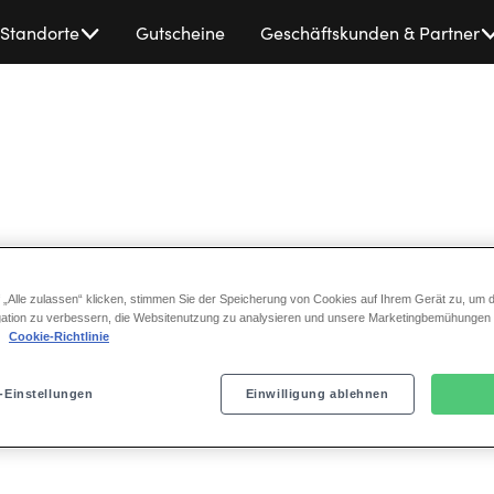
Standorte
Gutscheine
Geschäftskunden & Partner
 „Alle zulassen“ klicken, stimmen Sie der Speicherung von Cookies auf Ihrem Gerät zu, um d
ation zu verbessern, die Websitenutzung zu analysieren und unsere Marketingbemühungen
.
Cookie-Richtlinie
-Einstellungen
Einwilligung ablehnen