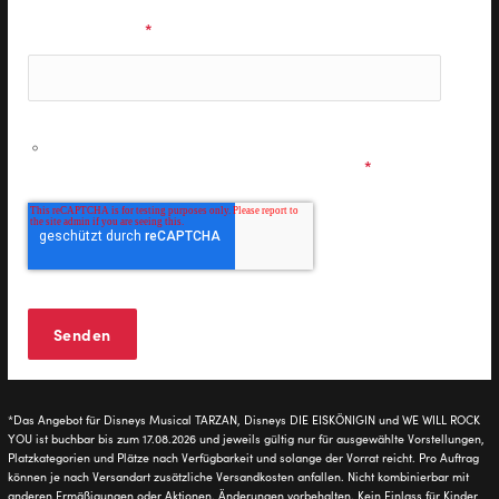
E-Mail Adresse
*
Ich möchte personalisierte Informationen zu den
Musicals & Shows der Stage Entertainment erhalten und
stimme den
Datenschutzbestimmungen
zu.
*
*Das Angebot für Disneys Musical TARZAN, Disneys DIE EISKÖNIGIN und WE WILL ROCK
YOU ist buchbar bis zum 17.08.2026 und jeweils gültig nur für ausgewählte Vorstellungen,
Platzkategorien und Plätze nach Verfügbarkeit und solange der Vorrat reicht. Pro Auftrag
können je nach Versandart zusätzliche Versandkosten anfallen. Nicht kombinierbar mit
anderen Ermäßigungen oder Aktionen. Änderungen vorbehalten. Kein Einlass für Kinder