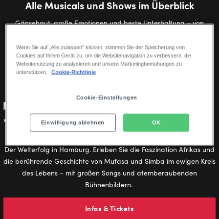
Alle Musicals und Shows im Überblick
Gänsehaut, große Emotionen und beste Unterhaltung – von
Disney-Klassikern bis zu beliebten Kultmusicals.
Wenn Sie auf „Alle zulassen“ klicken, stimmen Sie der Speicherung von
Cookies auf Ihrem Gerät zu, um die Websitenavigation zu verbessern, die
Websitenutzung zu analysieren und unsere Marketingbemühungen zu
ALLE SHOWS
HAMBURG
STUTTGART
BERLIN
unterstützen.
Cookie-Richtlinie
Cookie-Einstellungen
Einwilligung ablehnen
OK
Disneys DER KÖNIG DER LÖWEN
Der Welterfolg in Hamburg. Erleben Sie die Faszination Afrikas und
die berührende Geschichte von Mufasa und Simba im ewigen Kreis
des Lebens – mit großen Songs und atemberaubenden
Bühnenbildern.
Infos & Tickets