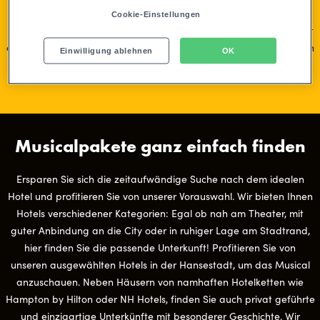
afrikanischen Serengeti entführen! Die Bühnenversion des Disney-
Cookie-Einstellungen
Klassikers ist das meistbesuchte Musical Hamburgs. Es wird Sie mit
einzigartigem Schauspiel und musikalischer Untermalung von Elton
Einwilligung ablehnen
OK
John beeindrucken.
Musicalpakete ganz einfach finden
Ersparen Sie sich die zeitaufwändige Suche nach dem idealen
Hotel und profitieren Sie von unserer Vorauswahl. Wir bieten Ihnen
Hotels verschiedener Kategorien: Egal ob nah am Theater, mit
guter Anbindung an die City oder in ruhiger Lage am Stadtrand,
hier finden Sie die passende Unterkunft! Profitieren Sie von
unseren ausgewählten Hotels in der Hansestadt, um das Musical
anzuschauen. Neben Häusern von namhaften Hotelketten wie
Hampton by Hilton oder NH Hotels, finden Sie auch privat geführte
und einzigartige Unterkünfte mit besonderer Geschichte. Wir