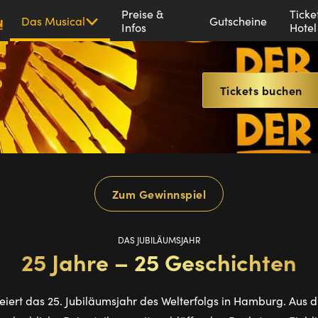
Disneys
Preise &
Ticke
Das Musical
Gutscheine
Infos
Hotel
Der
König
der
Löwen
Tickets buchen
Zum Gewinnspiel
DAS JUBILÄUMSJAHR
25 Jahre – 25 Geschichten
eiert das 25. Jubiläumsjahr des Welterfolgs in Hamburg. Aus