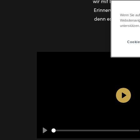
wir mit Ihnen diese 
Erinnerungen. Hier f
Wenn Sie auf
denn es wird weit h
Websitenavig
unterstützen
Cookie
Play
Play