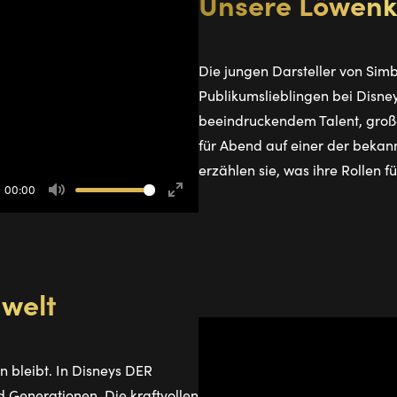
Unsere Löwenk
Die jungen Darsteller von Si
Publikumslieblingen bei Disn
beeindruckendem Talent, große
für Abend auf einer der bekan
erzählen sie, was ihre Rollen f
00:00
Mute
Enter
fullscreen
gwelt
 bleibt. In Disneys DER
 Generationen. Die kraftvollen