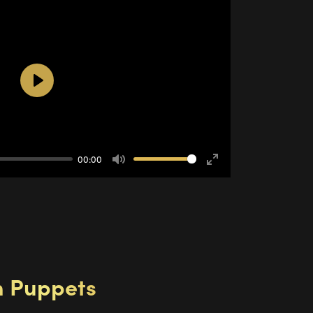
Play
00:00
Mute
Enter
fullscreen
n Puppets