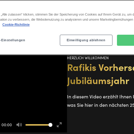
unglaubliche Reise teilen – mit verblüffenden Backstage-Einb
inden Sie jeden Monat neu einen Blick hinter die Kulissen un
 „Alle zulassen“ klicken, stimmen Sie der Speicherung von Cookies auf Ihrem Gerät zu, um d
inaus über den 25. Geburtstag im Dezember 2026 einiges zu 
ation zu verbessern, die Websitenutzung zu analysieren und unsere Marketingbemühungen
.
Cookie-Richtlinie
dem Motto "25 Jahre – 25 Geschichten". Bleiben Sie dran!
-Einstellungen
Einwilligung ablehnen
HERZLICH WILLKOMMEN
Rafikis Vorhers
Jubiläumsjahr
In diesem Video erzählt Ihnen
was Sie hier in den nächsten 
00:00
Mute
Enter