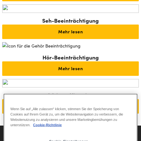
Seh-Beeinträchtigung
Mehr lesen
Hör-Beeinträchtigung
Mehr lesen
Weitere Hinweise
Mehr lesen
Wenn Sie auf „Alle zulassen“ klicken, stimmen Sie der Speicherung von
Cookies auf Ihrem Gerät zu, um die Websitenavigation zu verbessern, die
Websitenutzung zu analysieren und unsere Marketingbemühungen zu
unterstützen.
Cookie-Richtlinie
FRAGEN UND ANTWORTEN