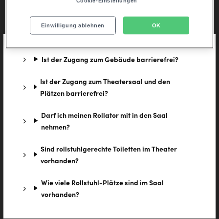
Motorische Einschränkungen
Cookie-Einstellungen
Einwilligung ablehnen
OK
Ist der Zugang zum Gebäude barrierefrei?
Ist der Zugang zum Theatersaal und den
Plätzen barrierefrei?
Darf ich meinen Rollator mit in den Saal
nehmen?
Sind rollstuhlgerechte Toiletten im Theater
vorhanden?
Wie viele Rollstuhl-Plätze sind im Saal
vorhanden?