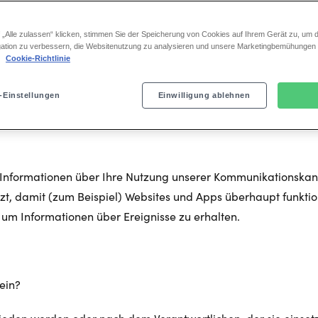
ufen einsetzt. Davon umfasst ist auch der Einsatz von Cookie
r) oder jede Website oder mobile Anwendung, die uns gehört, 
 „Alle zulassen“ klicken, stimmen Sie der Speicherung von Cookies auf Ihrem Gerät zu, um d
net). In dieser Richtlinie wird erklärt, um welche Technolog
ation zu verbessern, die Websitenutzung zu analysieren und unsere Marketingbemühungen
.
Cookie-Richtlinie
 kontrollieren. Einige Cookies und ähnliche Technologien, die 
er Informationen, die zu personenbezogenen Daten werden, 
-Einstellungen
Einwilligung ablehnen
wie wir personenbezogene Daten verarbeiten, entnehmen sie 
ie Informationen über Ihre Nutzung unserer Kommunikationska
t, damit (zum Beispiel) Websites und Apps überhaupt funktio
r um Informationen über Ereignisse zu erhalten.
 ein?