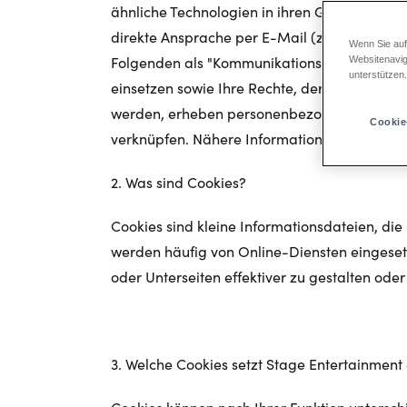
ähnliche Technologien in ihren Geschäftsablä
direkte Ansprache per E-Mail (z.B. Newslette
Wenn Sie auf
Folgenden als "Kommunikationskanäle" bezeich
Websitenavig
unterstützen
einsetzen sowie Ihre Rechte, deren Einsatz zu
werden, erheben personenbezogene Daten od
Cookie
verknüpfen. Nähere Informationen darüber, 
2. Was sind Cookies?
Cookies sind kleine Informationsdateien, d
werden häufig von Online-Diensten eingesetz
oder Unterseiten effektiver zu gestalten ode
3. Welche Cookies setzt Stage Entertainment