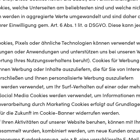
okies, welche Unterseiten am beliebtesten sind und welche nic
 werden in aggregierte Werte umgewandelt und sind daher 
er Einwilligung gem. Art. 6 Abs. 1 lit. a DSGVO. Diese kann je
ookies, Pixels oder ähnliche Technologien können verwendet 
stungen oder Anwendungen und unterstützen uns bei unseren 
wertung Ihres Nutzungsverhaltens beruht). Cookies für Werbun
hnen Werbung oder Inhalte auszuliefern, die für Sie von Inter
erschließen und Ihnen personalisierte Werbung auszuliefern
 werden verwendet, um Ihr Surf-Verhalten auf einer oder meh
Social Media Cookies werden verwendet, um Informationen mit
verarbeitung durch Marketing Cookies erfolgt auf Grundlage Ihr
für die Zukunft im Cookie-Banner widerrufen werden.
f Ihren Aktivitäten auf unserer Website beruhen, können mit 
 gesammelt wurden, kombiniert werden, um neue Kunden anzus
 anonyme Kundenkennung, wie z.B. eine verschlüsselte E-Mai