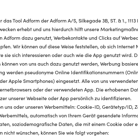
wir das Tool Adform der Adform A/S, Silkegade 3B, ST. & 1., 1
wecken erhebt und uns hierdurch hilft unsere Marketingmaß
 Adform dazu genutzt, Werbekontakte und Clicks auf Werbean
fen. Wir können auf diese Weise feststellen, ob sich Interne
 sie sich interessieren oder auch wie die App genutzt wird. 
en können von uns auch dazu genutzt werden, Werbung basiere
ng werden pseudonyme Online Identifikationsnummern (Online 
 oder Apple Smartphones) eingesetzt. Alle von uns verwendeten
nternetbrowsers oder der verwendeten App. Die erhobenen Da
tzer unserer Webseite oder App persönlich zu identifizieren
 uns oder unseren Werbemitteln: Cookie-ID, Gerätetyp/ID, Ze
Werbemittels, automatisch von Ihrem Gerät gesendete Informat
aten, soziodemografische Daten, die mit einem Cookie oder e
m nicht wünschen, können Sie wie folgt vorgehen: