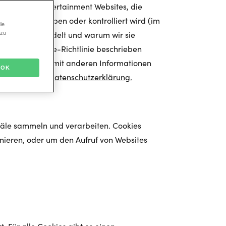
s auf Stage Entertainment Websites, die
von uns betrieben oder kontrolliert wird (im
ie
ien es sich handelt und warum wir sie
 zu
in dieser Cookie-Richtlinie beschrieben
wenn wir sie mit anderen Informationen
OK
bitte unserer
Datenschutzerklärung.
näle sammeln und verarbeiten. Cookies
nieren, oder um den Aufruf von Websites