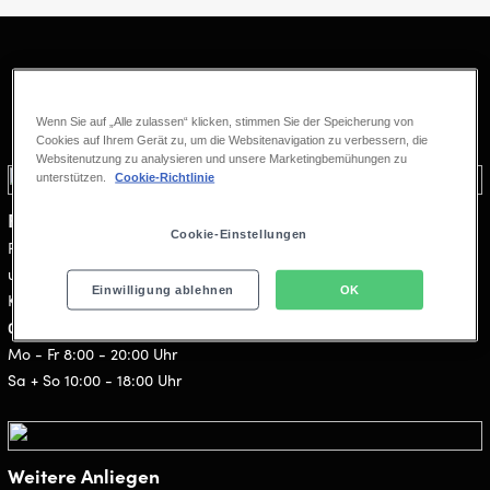
Kundenservice & Kontakt
Wenn Sie auf „Alle zulassen“ klicken, stimmen Sie der Speicherung von
Cookies auf Ihrem Gerät zu, um die Websitenavigation zu verbessern, die
Websitenutzung zu analysieren und unsere Marketingbemühungen zu
unterstützen.
Cookie-Richtlinie
Fragen zu Ihrer Bestellung
Cookie-Einstellungen
bestehenden Buchung
Für Rückfragen zu einer
, unseren Shows
und Theatern wenden Sie sich gerne kostenlos an unseren
Einwilligung ablehnen
OK
Kundenservice:
0800 - 000 1961
Mo - Fr 8:00 - 20:00 Uhr
Sa + So 10:00 - 18:00 Uhr
Weitere Anliegen