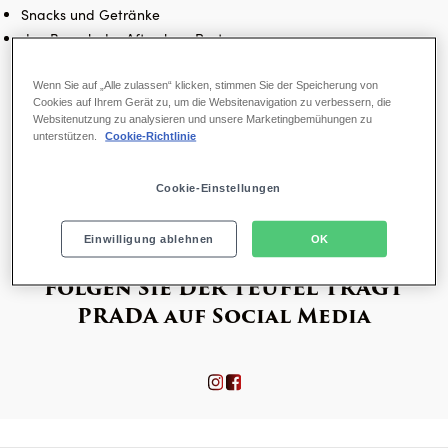
Snacks und Getränke
den Besuch der Aftershow Party
Wenn Sie auf „Alle zulassen“ klicken, stimmen Sie der Speicherung von
Jetzt buchen
Cookies auf Ihrem Gerät zu, um die Websitenavigation zu verbessern, die
Websitenutzung zu analysieren und unsere Marketingbemühungen zu
unterstützen.
Cookie-Richtlinie
* Der Dresscode ist: COCKTAIL!
Bitte beachten Sie, dass die Premiere medial begleitet wird.
Cookie-Einstellungen
Detaillierte Hinweise entnehmen Sie bitte der
Buchungsbestätigung.
Einwilligung ablehnen
OK
Folgen Sie DER TEUFEL TRÄGT
PRADA auf Social Media