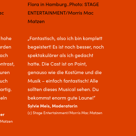
r hohe
„Fantastisch, also ich bin komplett
urden
begeistert! Es ist noch besser, noch
fach
spektakulärer als ich gedacht
ontrast,
hatte. Die Cast ist on Point,
guren
genauso wie die Kostüme und die
auch
Musik – einfach fantastisch! Alle
rtig.
sollten dieses Musical sehen. Du
eln
bekommst enorm gute Laune!“
Sylvie Meis, Moderatorin
(c) Stage Entertainment/Morris Mac Matzen
ler
 Matzen