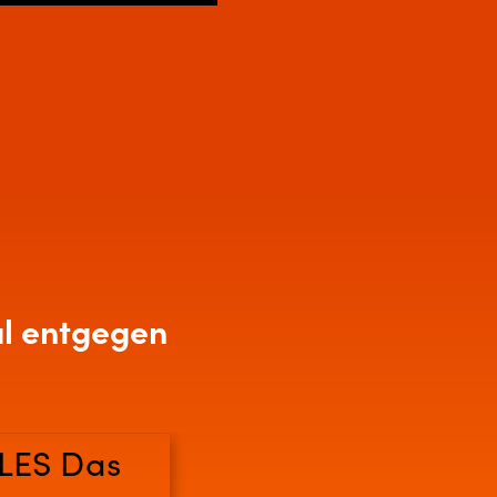
Mute
Enter
fullscreen
al entgegen