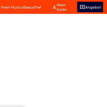
Mein
Ihren Musicalbesuch
Angebot
Konto
TPREMIERE
ERCULES begeistert
vergesslichen Emotionen der Weltpremiere von
n Hamburg! Begleiten Sie Hercules in eine Welt
nschaft und Abenteuer, die das Publikum