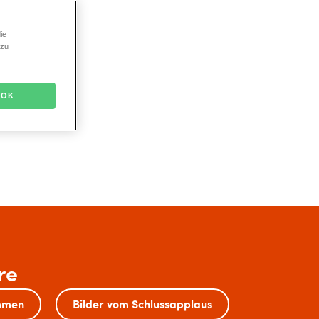
ie
 zu
Morris Mac Matzen
OK
re
mmen
Bilder vom Schlussapplaus