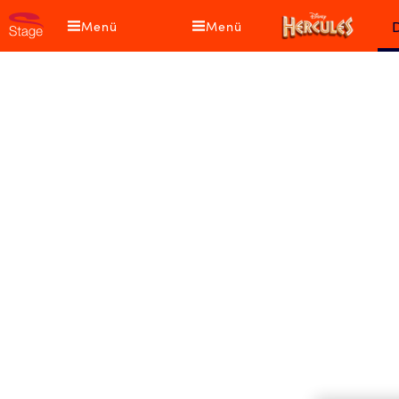
Direkt
Di
Menü
Menü
zum
HE
Inhalt
-
Da
Mu