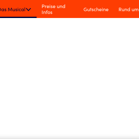
sneys
Preise und
Das Musical
Gutscheine
Rund um 
Infos
RCULES
s
sical
HELDENHAFTE WEL
Disneys H
Hamburg!
Erleben Sie die un
Disneys HERCULES i
voller Liebe, Gemei
begeistert hat.