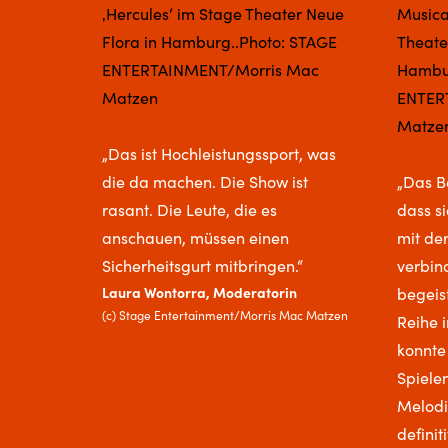
„Das ist Hochleistungssport, was
die da machen. Die Show ist
„Das B
rasant. Die Leute, die es
dass si
anschauen, müssen einen
mit de
Sicherheitsgurt mitbringen.“
verbind
Laura Wontorra, Moderatorin
begeist
(c) Stage Entertainment/Morris Mac Matzen
Reihe 
konnte
Spiele
Melodi
definit