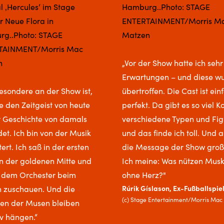
„Vor der Show hatte ich seh
Erwartungen – und diese w
esondere an der Show ist,
übertroffen. Die Cast ist ein
e den Zeitgeist von heute
perfekt. Da gibt es so viel K
r Geschichte von damals
verschiedene Typen und Fi
et. Ich bin von der Musik
und das finde ich toll. Und 
ert. Ich saß in der ersten
die Message der Show großa
in der goldenen Mitte und
Ich meine: Was nützen Musk
 dem Orchester beim
ohne Herz?"
Rúrik Gíslason, Ex-Fußballspie
n zuschauen. Und die
(c) Stage Entertainment/Morris Mac
en der Musen bleiben
iv hängen.“