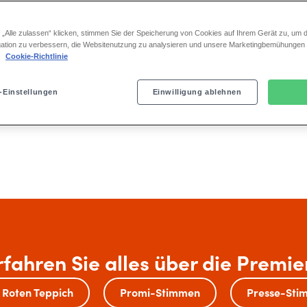
 „Alle zulassen“ klicken, stimmen Sie der Speicherung von Cookies auf Ihrem Gerät zu, um d
ation zu verbessern, die Websitenutzung zu analysieren und unsere Marketingbemühungen
(c) Stage Entertainment/
.
Cookie-Richtlinie
-Einstellungen
Einwilligung ablehnen
Tickets buchen
rfahren Sie alles über die Premie
 Roten Teppich
Promi-Stimmen
Presse-Sti