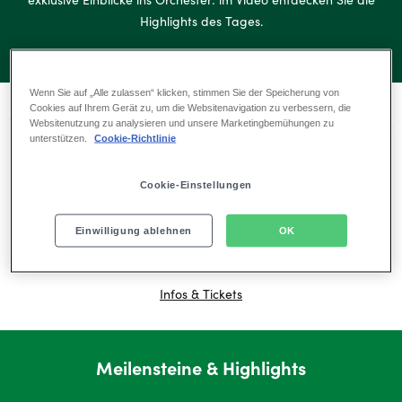
Highlights des Tages.
Wenn Sie auf „Alle zulassen“ klicken, stimmen Sie der Speicherung von
Cookies auf Ihrem Gerät zu, um die Websitenavigation zu verbessern, die
Sc
Erleben Sie echte Backstage-Einblicke
Websitenutzung zu analysieren und unsere Marketingbemühungen zu
unterstützen.
Cookie-Richtlinie
im Theater
Cookie-Einstellungen
Sie möchten echte Theaterluft schnuppern? Tauchen Sie ein in die
faszinierende Welt von Disneys Musical TARZAN und erleben Sie
Einwilligung ablehnen
OK
einen unvergesslichen Blick hinter die Kulissen des Stage Theaters
Neue Flora.
Infos & Tickets
Meilensteine & Highlights