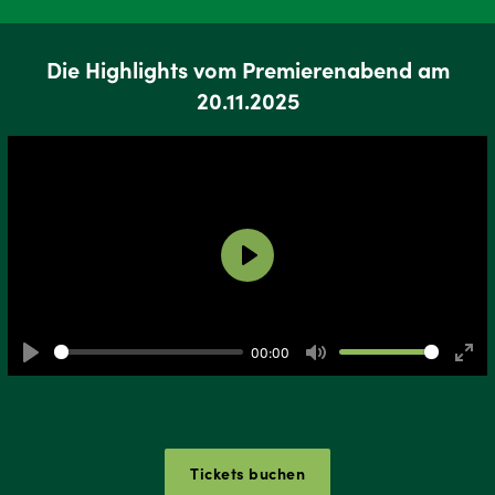
Die Highlights vom Premierenabend am
20.11.2025
Play
00:00
Play
Mute
Ente
full
Tickets buchen