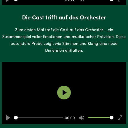
Play
Mute
Ente
full
Die Cast trifft auf das Orchester
Zum ersten Mal traf die Cast auf das Orchester – ein
Zusammenspiel voller Emotionen und musikalischer Präzision. Diese
besondere Probe zeigt, wie Stimmen und Klang eine neue
Dimension entfalten.
Play
00:00
Play
Mute
Ente