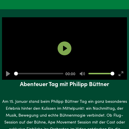
Play
00:00
Play
Mute
Ente
Abenteuer Tag mit Philipp Büttner
full
Am 15. Januar stand beim Philipp Büttner Tag ein ganz besonderes
Erlebnis hinter den Kulissen im Mittelpunkt: ein Nachmittag, der
Musik, Bewegung und echte Bühnenmagie verbindet. Ob Flug-
Session auf der Bühne, Ape Movement Session mit der Cast oder
exklusive Einblicke ins Orchester: im Video entdecken Sie die