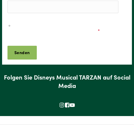
Ich möchte personalisierte Informationen zu den
Musicals & Shows der Stage Entertainment erhalten und
stimme den
Datenschutzbestimmungen
zu.
*
Folgen Sie Disneys Musical TARZAN auf Social
Media