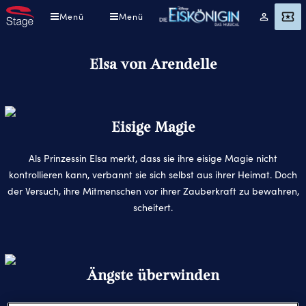
Direkt
Menü
Menü
Mein
Angebot
zum
Konto
Inhalt
Elsa von Arendelle
Eisige Magie
Als Prinzessin Elsa merkt, dass sie ihre eisige Magie nicht
kontrollieren kann, verbannt sie sich selbst aus ihrer Heimat. Doch
der Versuch, ihre Mitmenschen vor ihrer Zauberkraft zu bewahren,
scheitert.
Ängste überwinden
Elsa bringt einen ewigen Winter über ihr Königreich und gerät am