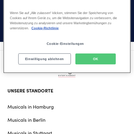
Ende selbst in große Gefahr. Nur durch den Mut und die Loyalität
Wenn Sie auf „Alle zulassen“ klicken, stimmen Sie der Speicherung von
ihrer Schwester Anna überwindet Elsa schließlich ihre Angst vor
Cookies auf Ihrem Gerät zu, um die Websitenavigation zu verbessern, die
ihren Kräften und lernt sich selbst so zu akzeptieren, wie sie ist.
Websitenutzung zu analysieren und unsere Marketingbemühungen zu
unterstützen.
Cookie-Richtlinie
Cookie-Einstellungen
Einwilligung ablehnen
OK
Footer
UNSERE STANDORTE
doormat
navigation
Musicals in Hamburg
Musicals in Berlin
Musicals in Stuttgart