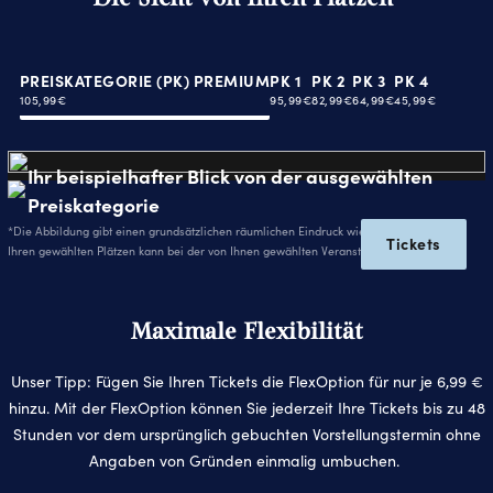
PREISKATEGORIE (PK) PREMIUM
PK 1
PK 2
PK 3
PK 4
105,99€
95,99€
82,99€
64,99€
45,99€
Ihr beispielhafter Blick von der ausgewählten
Preiskategorie
*Die Abbildung gibt einen grundsätzlichen räumlichen Eindruck wieder. Die Sicht von
Tickets
Ihren gewählten Plätzen kann bei der von Ihnen gewählten Veranstaltung abweichen.
Maximale Flexibilität
Unser Tipp: Fügen Sie Ihren Tickets die FlexOption für nur je 6,99 €
hinzu. Mit der FlexOption können Sie jederzeit Ihre Tickets bis zu 48
Stunden vor dem ursprünglich gebuchten Vorstellungstermin ohne
Angaben von Gründen einmalig umbuchen.