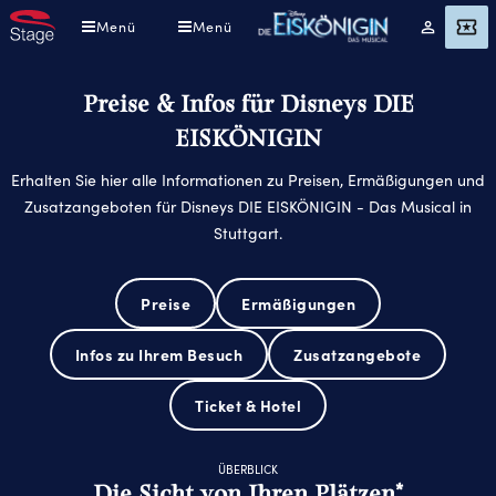
Direkt
Menü
Menü
Mein
Angebot
zum
Konto
Inhalt
Preise & Infos für Disneys DIE
EISKÖNIGIN
Erhalten Sie hier alle Informationen zu Preisen, Ermäßigungen und
Zusatzangeboten für Disneys DIE EISKÖNIGIN - Das Musical in
Stuttgart.
Preise
Ermäßigungen
Infos zu Ihrem Besuch
Zusatzangebote
Ticket & Hotel
ÜBERBLICK
Die Sicht von Ihren Plätzen*