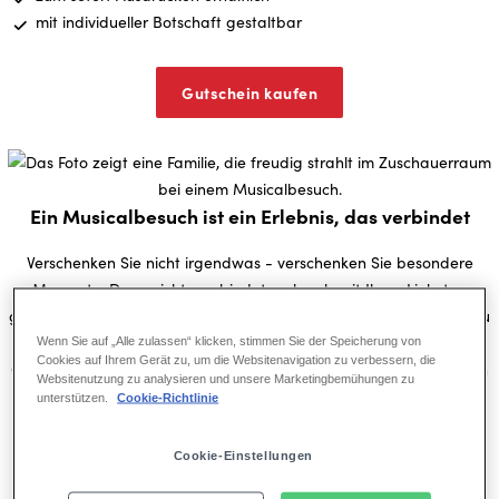
mit individueller Botschaft gestaltbar
Gutschein kaufen
Ein Musicalbesuch ist ein Erlebnis, das verbindet
Verschenken Sie nicht irgendwas - verschenken Sie besondere
Momente. Denn nichts verbindet mehr, als mit Ihren Liebsten
gemeinsam Zeit zu verbringen und unvergessliche Erinnerungen zu
schaffen.
Wenn Sie auf „Alle zulassen“ klicken, stimmen Sie der Speicherung von
Cookies auf Ihrem Gerät zu, um die Websitenavigation zu verbessern, die
Genau das bietet ein Musicalerlebnis bei WIR SIND AM LEBEN. Ein
Websitenutzung zu analysieren und unsere Marketingbemühungen zu
Geschenk zu allen Anlässen und mit einem Gutschein stellen Sie
unterstützen.
Cookie-Richtlinie
sicher, dass es auch zeitlich für alle passt.
Cookie-Einstellungen