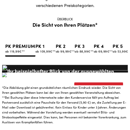
verschiedenen Preiskategorien.
ÜBERBLICK
Die Sicht von Ihren Plätzen*
PK PREMIUM
PK 1
PK 2
PK 3
PK 4
PK 5
ab 119,99€**
ab 109,99€**
ab 99,99€**
ab 88,99€**
ab 69,99€**
ab 53,99€*
Ihr beispielhafter Blick von der ausgewählten
Preiskategorie
*Die Abbildung gibt einen grundsätzlichen räumlichen Eindruck wieder. Die Sicht von
Gutschein kaufen
Ihren gewählten Plätzen kann bei der von Ihnen gewählten Veranstaltung abweichen.
**Bei Buchung über diese Internetseite oder den Kundenservice fällt pro Auftrag bei
Postversand zusätzlich eine Pauschale für den Versand (5,90 €) an, die Zustellung per E-
Mail oder Download ist gebührenfrei. Kein Einlass für Kinder unter 3 Jahren. Änderungen
sind vorbehalten. Während der Vorstellung werden eventuell vermehrt Blitz- und
Stroboskopeffekte eingesetzt. Dies kann, bei Personen mit bekannter Vorerkrankung, zum
Auslösen von Krampfanfällen führen.