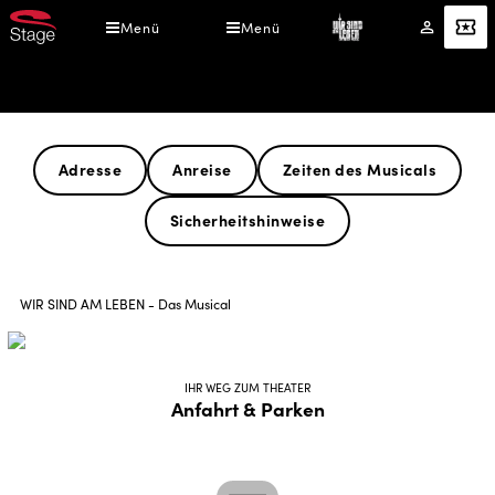
Direkt
Menü
Menü
Mein
Angebot
zum
Konto
Inhalt
Theater & Anfahrt
Adresse
Anreise
Zeiten des Musicals
Sicherheitshinweise
Pfadnavigation
WIR SIND AM LEBEN - Das Musical
IHR WEG ZUM THEATER
Anfahrt & Parken