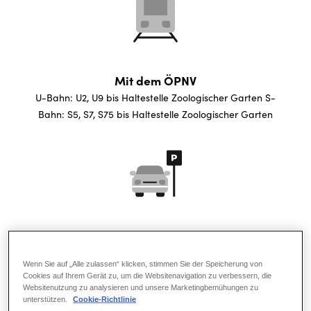
Mit dem ÖPNV
U-Bahn: U2, U9 bis Haltestelle Zoologischer Garten S-
Bahn: S5, S7, S75 bis Haltestelle Zoologischer Garten
Parken
Die kostenpflichtigen und behindertengerechten
Wenn Sie auf „Alle zulassen“ klicken, stimmen Sie der Speicherung von
Parkhäuser Neues Kranzler Eck und Parkhaus am Zoo
Cookies auf Ihrem Gerät zu, um die Websitenavigation zu verbessern, die
befinden sich in unmittelbarer Nähe.
Websitenutzung zu analysieren und unsere Marketingbemühungen zu
unterstützen.
Cookie-Richtlinie